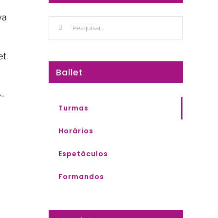
va
Buscar
resultados
para:
t.
Ballet
e-
Turmas
Horários
Espetáculos
Formandos