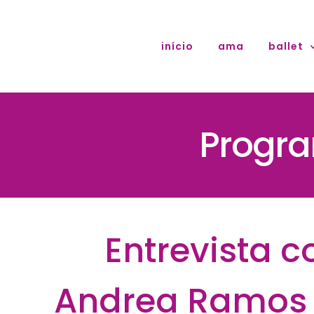
Ir
para
início
ama
ballet
o
conteúdo
Progra
Entrevista c
Andrea Ramos L