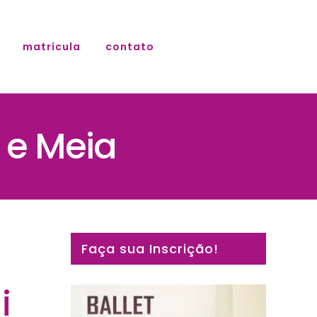
matrícula
contato
 e Meia
Faça sua Inscrição!
i