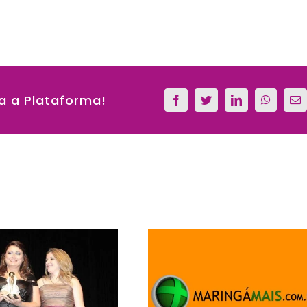
a a Plataforma!
Facebook
Twitter
LinkedIn
WhatsA
E
m