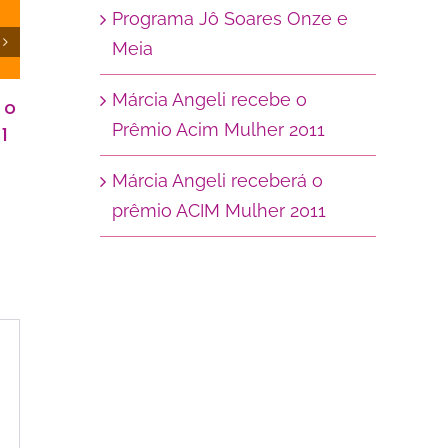
Programa Jô Soares Onze e
Meia
Márcia Angeli recebe o
 o
Na ponta dos pés
Dançar 
Prêmio Acim Mulher 2011
1
29 de maio de 2001
|
0
4 de agosto
Comentários
Comentário
Márcia Angeli receberá o
prêmio ACIM Mulher 2011