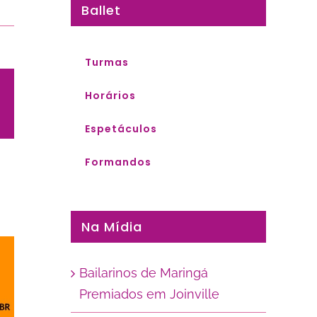
Ballet
Turmas
Horários
pp
-
ail
Espetáculos
Formandos
Na Mídia
Bailarinos de Maringá
Premiados em Joinville