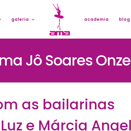
galeria
academia
blog
ma Jô Soares Onze
om as bailarinas
uz e Márcia Angel